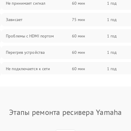
Не принимает сигнал
60 мин
1 год
Зависает
75 мин
1 год
Проблемы с HDMI портом
60 мин
1 год
Перегрев устройства
60 мин
1 год
Не подключается к сети
60 мин
1 год
Проблемы с блоком питания
60 мин
1 год
Проблемы с Wi-Fi
60 мин
1 год
Этапы ремонта ресивера Yamaha
Не работает выход на телевизор
60 мин
1 год