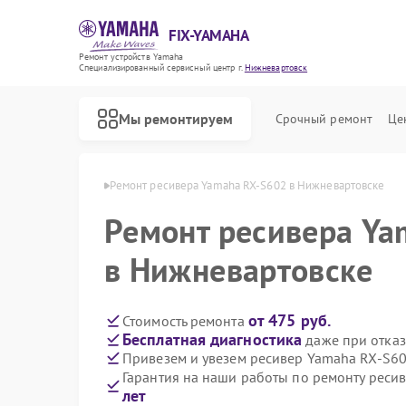
FIX-YAMAHA
Ремонт устройств Yamaha
Специализированный cервисный центр г.
Нижневартовск
Мы ремонтируем
Срочный ремонт
Це
a в Нижневартовске
Ремонт ресивера Yamaha RX-S602 в Нижневартовске
Ремонт ресивера Ya
в Нижневартовске
от 475 руб.
Стоимость ремонта
Бесплатная диагностика
даже при отказ
Привезем и увезем ресивер Yamaha RX-S6
Гарантия на наши работы по ремонту рес
лет
Ремонт микшерных пультов Yamaha
Ремонт цифровых пианино Yamaha
Ремонт домашних кинотеатров Yamaha
Ремонт музыкальных центров Yamaha
Ремонт проигрывателей винила Yamaha
Ремонт усилителей гитарных Yamaha
Ремонт холодильников Yamaha
Ремонт акустических систем Yamaha