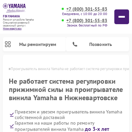
+7 (800) 301-55-83
Ежедневно, с 10:00 до 20:00
FIX-YAMAHA
+7 (800) 301-55-83
Ремонт устройств Yamaha
Специализированный
Звонок бесплатный по РФ
cервисный центр г.
Нижневартовск
Мы ремонтируем
Позвонить
овске
Проигрыватель винила Yamaha не работает система регулировки при
Не работает система регулировки
прижимной силы на проигрывателе
винила Yamaha в Нижневартовске
Привезем и увезем проигрыватель винила Yamaha
собственной доставкой
Гарантия на наши работы по ремонту
Ремонт микшерных пультов Yamaha
Ремонт музыкальных центров Yamaha
Ремонт цифровых пианино Yamaha
Ремонт домашних кинотеатров Yamaha
Ремонт усилителей гитарных Yamaha
Ремонт акустических систем Yamaha
до 3-х лет
проигрывателей винила Yamaha