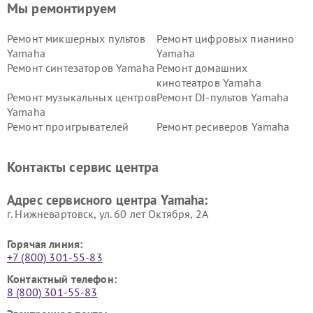
Мы ремонтируем
Ремонт микшерных пультов
Ремонт цифровых пианино
Yamaha
Yamaha
Ремонт синтезаторов Yamaha
Ремонт домашних
кинотеатров Yamaha
Ремонт музыкальных центров
Ремонт DJ-пультов Yamaha
Yamaha
Ремонт проигрывателей
Ремонт ресиверов Yamaha
винила Yamaha
Ремонт усилителей гитарных
Ремонт холодильников
Контакты сервис центра
Yamaha
Yamaha
Ремонт аудиосистем Yamaha
Ремонт микрофонов Yamaha
Адрес сервисного центра Yamaha:
г. Нижневартовск, ул. 60 лет Октября, 2А
Горячая линия:
+7 (800) 301-55-83
Контактный телефон:
8 (800) 301-55-83