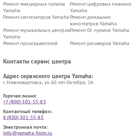
Ремонт микшерных пультов
Ремонт цифровых пианино
Yamaha
Yamaha
Ремонт синтезаторов Yamaha
Ремонт домашних
кинотеатров Yamaha
Ремонт музыкальных центров
Ремонт DJ-пультов Yamaha
Yamaha
Ремонт проигрывателей
Ремонт ресиверов Yamaha
винила Yamaha
Ремонт усилителей гитарных
Ремонт холодильников
Контакты сервис центра
Yamaha
Yamaha
Ремонт аудиосистем Yamaha
Ремонт микрофонов Yamaha
Адрес сервисного центра Yamaha:
г. Нижневартовск, ул. 60 лет Октября, 2А
Горячая линия:
+7 (800) 301-55-83
Контактный телефон:
8 (800) 301-55-83
Электронная почта:
info@yamaha-fixim.ru