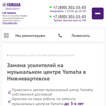
+7 (800) 301-55-83
Ежедневно, с 10:00 до 20:00
FIX-YAMAHA
+7 (800) 301-55-83
Ремонт устройств Yamaha
Специализированный
Звонок бесплатный по РФ
cервисный центр г.
Нижневартовск
Мы ремонтируем
Позвонить
овске
Музыкальный центр Yamaha замена усилителей
Замена усилителей на
музыкальном центре Yamaha в
Нижневартовске
Привезем и увезем музыкальный центр Yamaha
собственной доставкой
Гарантия на наши работы по ремонту
Ремонт микшерных пультов Yamaha
Ремонт проигрывателей винила Yamaha
Ремонт цифровых пианино Yamaha
Ремонт домашних кинотеатров Yamaha
Ремонт усилителей гитарных Yamaha
Ремонт акустических систем Yamaha
до 3-х лет
музыкальных центров Yamaha