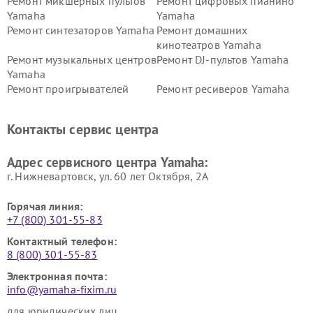
Ремонт микшерных пультов
Ремонт цифровых пианино
Yamaha
Yamaha
Ремонт синтезаторов Yamaha
Ремонт домашних
кинотеатров Yamaha
Ремонт музыкальных центров
Ремонт DJ-пультов Yamaha
Yamaha
Ремонт проигрывателей
Ремонт ресиверов Yamaha
винила Yamaha
Ремонт усилителей гитарных
Ремонт холодильников
Контакты сервис центра
Yamaha
Yamaha
Ремонт аудиосистем Yamaha
Ремонт микрофонов Yamaha
Адрес сервисного центра Yamaha:
г. Нижневартовск, ул. 60 лет Октября, 2А
Горячая линия:
+7 (800) 301-55-83
Контактный телефон:
8 (800) 301-55-83
Электронная почта:
info@yamaha-fixim.ru
для юридических лиц