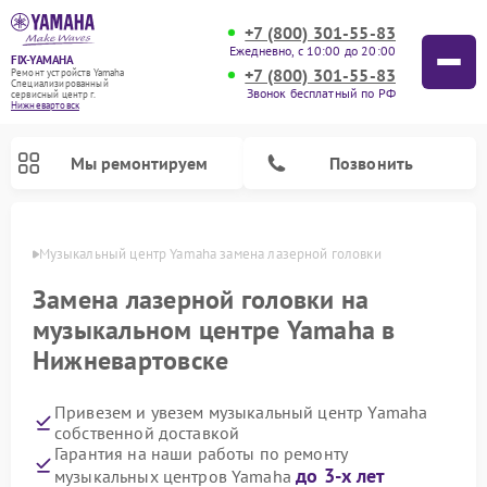
+7 (800) 301-55-83
Ежедневно, с 10:00 до 20:00
FIX-YAMAHA
+7 (800) 301-55-83
Ремонт устройств Yamaha
Специализированный
Звонок бесплатный по РФ
cервисный центр г.
Нижневартовск
Мы ремонтируем
Позвонить
овске
Музыкальный центр Yamaha замена лазерной головки
Замена лазерной головки на
музыкальном центре Yamaha в
Нижневартовске
Привезем и увезем музыкальный центр Yamaha
собственной доставкой
Гарантия на наши работы по ремонту
Ремонт микшерных пультов Yamaha
Ремонт проигрывателей винила Yamaha
Ремонт цифровых пианино Yamaha
Ремонт домашних кинотеатров Yamaha
Ремонт усилителей гитарных Yamaha
Ремонт акустических систем Yamaha
до 3-х лет
музыкальных центров Yamaha