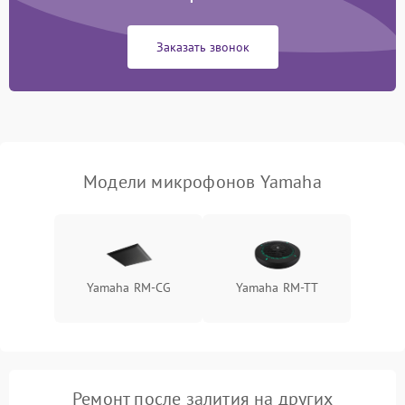
(для беспроводных
1000 ₽
Подробнее →
микрофонов)
Заказать звонок
Неисправность модуля
Bluetooth (для
1500 ₽
Подробнее →
беспроводных
микрофонов)
Поломка звукоснимателя
(для петличных
1000 ₽
Подробнее →
Модели микрофонов Yamaha
микрофонов)
Yamaha RM-CG
Yamaha RM-TT
Ремонт после залития на других