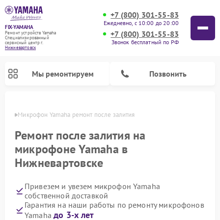
+7 (800) 301-55-83
Ежедневно, с 10:00 до 20:00
FIX-YAMAHA
+7 (800) 301-55-83
Ремонт устройств Yamaha
Специализированный
Звонок бесплатный по РФ
cервисный центр г.
Нижневартовск
Мы ремонтируем
Позвонить
овске
Микрофон Yamaha ремонт после залития
Ремонт после залития на
микрофоне Yamaha в
Нижневартовске
Привезем и увезем микрофон Yamaha
собственной доставкой
Гарантия на наши работы по ремонту микрофонов
Ремонт проигрывателей винила Yamaha
Ремонт микшерных пультов Yamaha
Ремонт музыкальных центров Yamaha
Ремонт усилителей гитарных Yamaha
Ремонт цифровых пианино Yamaha
Ремонт домашних кинотеатров Yamaha
Ремонт акустических систем Yamaha
до 3-х лет
Yamaha