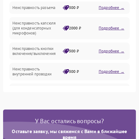
Неисправность разъема
500 ₽
Подробнее →
Механические повреждения
Неисправность капсюля
Аксессуары
(для конденсаторных
2000 ₽
Подробнее →
микрофонов)
Неисправность кнопки
500 ₽
Подробнее →
включения/выключения
Неисправность
500 ₽
Подробнее →
внутренней проводки
Неисправность
1500 ₽
Подробнее →
предусилителя
Поломка батарейного
отсека (для беспроводных
1000 ₽
Подробнее →
У Вас остались вопросы?
микрофонов)
Оставьте заявку, мы свяжемся с Вами в ближайшее
Неисправность антенны
время