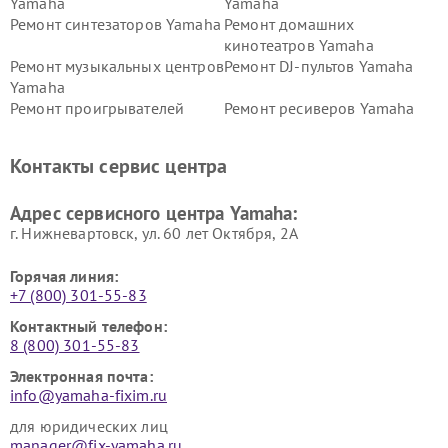
Yamaha
Yamaha
Ремонт синтезаторов Yamaha
Ремонт домашних
кинотеатров Yamaha
Ремонт музыкальных центров
Ремонт DJ-пультов Yamaha
Yamaha
Ремонт проигрывателей
Ремонт ресиверов Yamaha
винила Yamaha
Ремонт усилителей гитарных
Ремонт холодильников
Контакты сервис центра
Yamaha
Yamaha
Ремонт аудиосистем Yamaha
Ремонт микрофонов Yamaha
Адрес сервисного центра Yamaha:
г. Нижневартовск, ул. 60 лет Октября, 2А
Горячая линия:
+7 (800) 301-55-83
Контактный телефон:
8 (800) 301-55-83
Электронная почта:
info@yamaha-fixim.ru
для юридических лиц
manager@fix-yamaha.ru