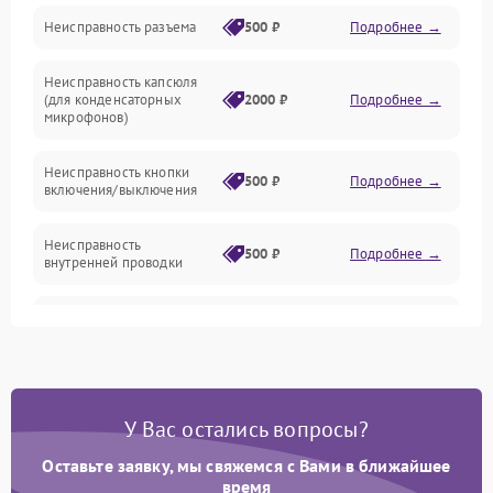
Неисправность разъема
500 ₽
Подробнее →
Механические повреждения
Неисправность капсюля
Аксессуары
(для конденсаторных
2000 ₽
Подробнее →
микрофонов)
Неисправность кнопки
500 ₽
Подробнее →
включения/выключения
Неисправность
500 ₽
Подробнее →
внутренней проводки
Неисправность
1500 ₽
Подробнее →
предусилителя
Поломка батарейного
отсека (для беспроводных
1000 ₽
Подробнее →
У Вас остались вопросы?
микрофонов)
Оставьте заявку, мы свяжемся с Вами в ближайшее
Неисправность антенны
время