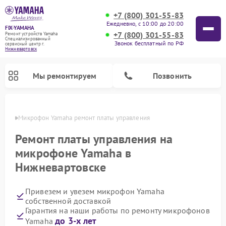
+7 (800) 301-55-83
Ежедневно, с 10:00 до 20:00
FIX-YAMAHA
+7 (800) 301-55-83
Ремонт устройств Yamaha
Специализированный
Звонок бесплатный по РФ
cервисный центр г.
Нижневартовск
Мы ремонтируем
Позвонить
овске
Микрофон Yamaha ремонт платы управления
Ремонт платы управления на
микрофоне Yamaha в
Нижневартовске
Привезем и увезем микрофон Yamaha
собственной доставкой
Гарантия на наши работы по ремонту микрофонов
Ремонт проигрывателей винила Yamaha
Ремонт микшерных пультов Yamaha
Ремонт музыкальных центров Yamaha
Ремонт усилителей гитарных Yamaha
Ремонт цифровых пианино Yamaha
Ремонт домашних кинотеатров Yamaha
Ремонт акустических систем Yamaha
до 3-х лет
Yamaha