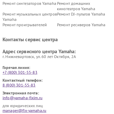
Ремонт синтезаторов Yamaha
Ремонт домашних
кинотеатров Yamaha
Ремонт музыкальных центров
Ремонт DJ-пультов Yamaha
Yamaha
Ремонт проигрывателей
Ремонт ресиверов Yamaha
винила Yamaha
Ремонт усилителей гитарных
Ремонт холодильников
Контакты сервис центра
Yamaha
Yamaha
Ремонт аудиосистем Yamaha
Ремонт микрофонов Yamaha
Адрес сервисного центра Yamaha:
г. Нижневартовск, ул. 60 лет Октября, 2А
Горячая линия:
+7 (800) 301-55-83
Контактный телефон:
8 (800) 301-55-83
Электронная почта:
info@yamaha-fixim.ru
для юридических лиц
manager@fix-yamaha.ru