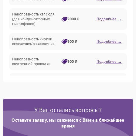
Механические повреждения
Неисправность капсюля
Аксессуары
(для конденсаторных
2000 ₽
Подробнее →
микрофонов)
Неисправность кнопки
500 ₽
Подробнее →
включения/выключения
Неисправность
500 ₽
Подробнее →
внутренней проводки
Неисправность
1500 ₽
Подробнее →
предусилителя
Поломка батарейного
отсека (для беспроводных
1000 ₽
Подробнее →
У Вас остались вопросы?
микрофонов)
Оставьте заявку, мы свяжемся с Вами в ближайшее
Неисправность антенны
время
(для беспроводных
1000 ₽
Подробнее →
микрофонов)