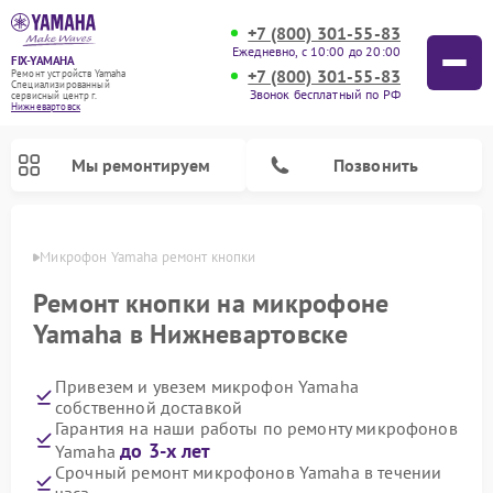
+7 (800) 301-55-83
Ежедневно, с 10:00 до 20:00
FIX-YAMAHA
+7 (800) 301-55-83
Ремонт устройств Yamaha
Специализированный
Звонок бесплатный по РФ
cервисный центр г.
Нижневартовск
Мы ремонтируем
Позвонить
овске
Микрофон Yamaha ремонт кнопки
Ремонт кнопки на микрофоне
Yamaha в Нижневартовске
Привезем и увезем микрофон Yamaha
собственной доставкой
Гарантия на наши работы по ремонту микрофонов
до 3-х лет
Yamaha
Ремонт проигрывателей винила Yamaha
Ремонт микшерных пультов Yamaha
Ремонт музыкальных центров Yamaha
Ремонт усилителей гитарных Yamaha
Ремонт цифровых пианино Yamaha
Ремонт домашних кинотеатров Yamaha
Ремонт акустических систем Yamaha
Срочный ремонт микрофонов Yamaha в течении