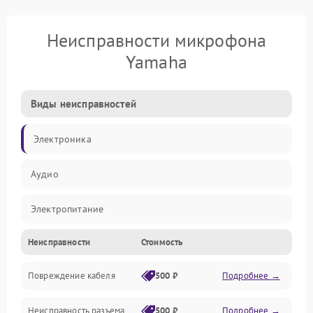
Неисправности микрофона
Yamaha
Виды неисправностей
Электроника
Аудио
Электропитание
Неисправности
Стоимость
Интерфейсы
Повреждение кабеля
500 ₽
Подробнее →
Капсюль
Неисправность разъема
500 ₽
Подробнее →