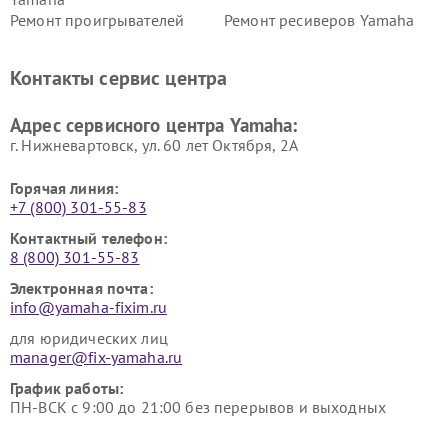
Ремонт проигрывателей
Ремонт ресиверов Yamaha
винила Yamaha
Ремонт усилителей гитарных
Ремонт холодильников
Контакты сервис центра
Yamaha
Yamaha
Ремонт аудиосистем Yamaha
Ремонт микрофонов Yamaha
Адрес сервисного центра Yamaha:
г. Нижневартовск, ул. 60 лет Октября, 2А
Горячая линия:
+7 (800) 301-55-83
Контактный телефон:
8 (800) 301-55-83
Электронная почта:
info@yamaha-fixim.ru
для юридических лиц
manager@fix-yamaha.ru
График работы:
ПН-ВСК с 9:00 до 21:00 без перерывов и выходных