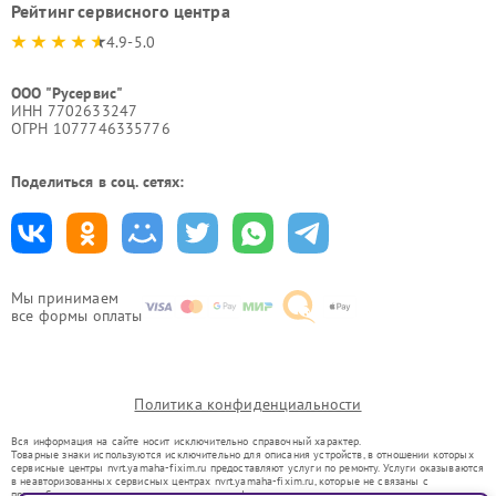
Рейтинг сервисного центра
4.9-5.0
ООО "Русервис"
ИНН 7702633247
ОГРН 1077746335776
Поделиться в соц. сетях:
Мы принимаем
все формы оплаты
Политика конфиденциальности
Вся информация на сайте носит исключительно справочный характер.
Товарные знаки используются исключительно для описания устройств, в отношении которых
сервисные центры nvrt.yamaha-fixim.ru предоставляют услуги по ремонту. Услуги оказываются
в неавторизованных сервисных центрах nvrt.yamaha-fixim.ru, которые не связаны с
правообладателями товарных знаков или их официальными представителями.