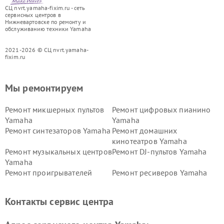
СЦ nvrt.yamaha-fixim.ru - сеть
сервисных центров в
Нижневартовске по ремонту и
обслуживанию техники Yamaha
2021-2026 © СЦ nvrt.yamaha-
fixim.ru
Мы ремонтируем
Ремонт микшерных пультов
Ремонт цифровых пианино
Yamaha
Yamaha
Ремонт синтезаторов Yamaha
Ремонт домашних
кинотеатров Yamaha
Ремонт музыкальных центров
Ремонт DJ-пультов Yamaha
Yamaha
Ремонт проигрывателей
Ремонт ресиверов Yamaha
винила Yamaha
Ремонт усилителей гитарных
Ремонт холодильников
Контакты сервис центра
Yamaha
Yamaha
Ремонт аудиосистем Yamaha
Ремонт микрофонов Yamaha