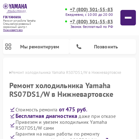
+7 (800) 301-55-83
Ежедневно, с 10:00 до 20:00
FIX-YAMAHA
+7 (800) 301-55-83
Ремонт устройств Yamaha
Специализированный
Звонок бесплатный по РФ
cервисный центр г.
Нижневартовск
Мы ремонтируем
Позвонить
овске
Ремонт холодильника Yamaha RS07DS1/W в Нижневартовске
Ремонт холодильника Yamaha
RS07DS1/W в Нижневартовске
от 475 руб.
Стоимость ремонта
Бесплатная диагностика
даже при отказе
Привезем и увезем холодильник Yamaha
RS07DS1/W сами
Ремонт проигрывателей винила Yamaha
Ремонт микшерных пультов Yamaha
Ремонт музыкальных центров Yamaha
Ремонт усилителей гитарных Yamaha
Ремонт цифровых пианино Yamaha
Ремонт домашних кинотеатров Yamaha
Ремонт акустических систем Yamaha
Гарантия на наши работы по ремонту