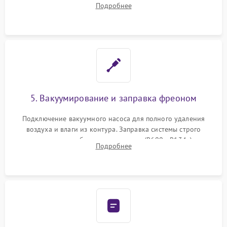
Подробнее
сломанных заслонок или поврежденных дверных петель.
5. Вакуумирование и заправка фреоном
Подключение вакуумного насоса для полного удаления
воздуха и влаги из контура. Заправка системы строго
дозированным объемом хладагента (R600a, R134a) по
Подробнее
электронным весам. Контроль рабочего давления в системе.