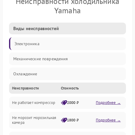
Неисправности холодильника
Yamaha
Виды неисправностей
Электроника
Механические повреждения
Охлаждение
Неисправности
Стоимость
Механика
Не работает компрессор
2000 ₽
Подробнее →
Электропитание
Не морозит морозильная
Дренаж
1800 ₽
Подробнее →
камера
Оттайка