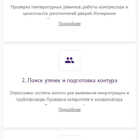
Запах горелого при
2000 ₽
Подробнее →
Проверка температурных режимов, работы компрессора и
работе
целостности уплотнителей дверей. Измерение
сопротивления обмоток мотора, проверка термостата и
Не включается
Подробнее
1000 ₽
Подробнее →
считывание кодов ошибок с электронного дисплея.
холодильник
Проблемы с системой
автоматической
1800 ₽
Подробнее →
разморозки
2. Поиск утечек и подготовка контура
Опрессовка системы азотом для выявления микротрещин в
трубопроводе. Проверка испарителя и конденсатора
течеискателем. Демонтаж старого фильтра-осушителя и
Подробнее
продувка капиллярной трубки для устранения засоров.