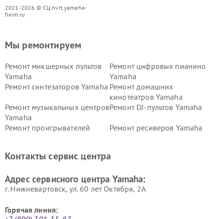
2021-2026 © СЦ nvrt.yamaha-
fixim.ru
Мы ремонтируем
Ремонт микшерных пультов
Ремонт цифровых пианино
Yamaha
Yamaha
Ремонт синтезаторов Yamaha
Ремонт домашних
кинотеатров Yamaha
Ремонт музыкальных центров
Ремонт DJ-пультов Yamaha
Yamaha
Ремонт проигрывателей
Ремонт ресиверов Yamaha
винила Yamaha
Ремонт усилителей гитарных
Ремонт холодильников
Контакты сервис центра
Yamaha
Yamaha
Ремонт аудиосистем Yamaha
Ремонт микрофонов Yamaha
Адрес сервисного центра Yamaha:
г. Нижневартовск, ул. 60 лет Октября, 2А
Горячая линия: