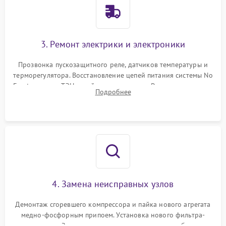
3. Ремонт электрики и электроники
Прозвонка пускозащитного реле, датчиков температуры и
терморегулятора. Восстановление цепей питания системы No
Frost, включая ТЭН оттайки и вентилятор. Ремонт или замена
Подробнее
платы управления при сбоях алгоритмов.
4. Замена неисправных узлов
Демонтаж сгоревшего компрессора и пайка нового агрегата
медно-фосфорным припоем. Установка нового фильтра-
осушителя. Замена изношенных вентиляторов обдува,