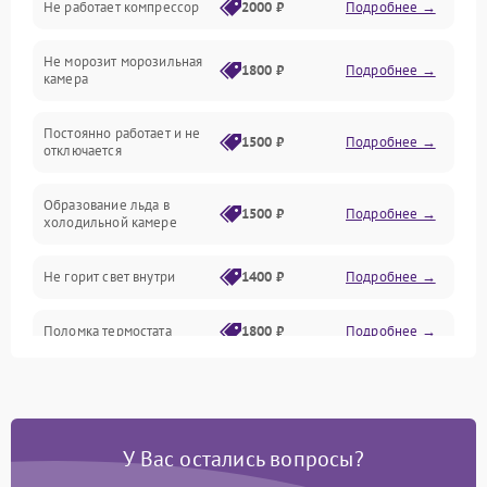
Не работает компрессор
2000 ₽
Подробнее →
Электропитание
Не морозит морозильная
Дренаж
1800 ₽
Подробнее →
камера
Оттайка
Постоянно работает и не
1500 ₽
Подробнее →
отключается
Программное обеспечение
Образование льда в
1500 ₽
Подробнее →
холодильной камере
Не горит свет внутри
1400 ₽
Подробнее →
Поломка термостата
1800 ₽
Подробнее →
Не работает вентилятор
1800 ₽
Подробнее →
Поломка системы No Frost
2600 ₽
Подробнее →
У Вас остались вопросы?