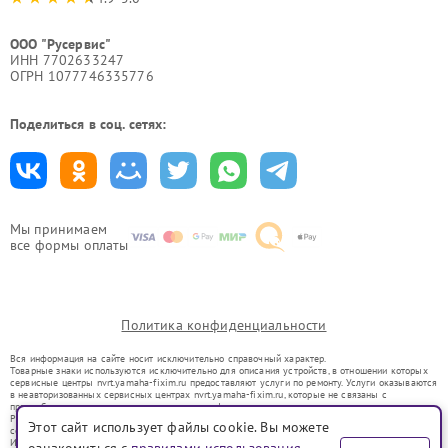
ООО "Русервис"
ИНН 7702633247
ОГРН 1077746335776
Поделиться в соц. сетях:
Мы принимаем
все формы оплаты
Политика конфиденциальности
Вся информация на сайте носит исключительно справочный характер.
Товарные знаки используются исключительно для описания устройств, в отношении которых
сервисные центры nvrt.yamaha-fixim.ru предоставляют услуги по ремонту. Услуги оказываются
в неавторизованных сервисных центрах nvrt.yamaha-fixim.ru, которые не связаны с
правообладателями товарных знаков или их официальными представителями.
Ремонт осуществляется для устройств, уже введенных в гражданский оборот в соответствии
Этот сайт использует файлы cookie. Вы можете
со статьей 1487 ГК РФ.
Использование товарных знаков не преследует цели индивидуализации услуг или введения