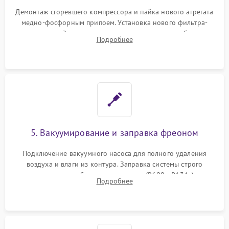
Демонтаж сгоревшего компрессора и пайка нового агрегата
медно-фосфорным припоем. Установка нового фильтра-
осушителя. Замена изношенных вентиляторов обдува,
Подробнее
сломанных заслонок или поврежденных дверных петель.
5. Вакуумирование и заправка фреоном
Подключение вакуумного насоса для полного удаления
воздуха и влаги из контура. Заправка системы строго
дозированным объемом хладагента (R600a, R134a) по
Подробнее
электронным весам. Контроль рабочего давления в системе.