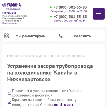
+7 (800) 301-55-83
Ежедневно, с 10:00 до 20:00
FIX-YAMAHA
+7 (800) 301-55-83
Ремонт устройств Yamaha
Специализированный
Звонок бесплатный по РФ
cервисный центр г.
Нижневартовск
Мы ремонтируем
Позвонить
овске
Холодильник Yamaha устранение засора трубопровода
Устранение засора трубопровода
на холодильнике Yamaha в
Нижневартовске
Привезем и увезем холодильник Yamaha
собственной доставкой
Гарантия на наши работы по ремонту
Ремонт проигрывателей винила Yamaha
Ремонт микшерных пультов Yamaha
Ремонт музыкальных центров Yamaha
Ремонт усилителей гитарных Yamaha
Ремонт цифровых пианино Yamaha
Ремонт домашних кинотеатров Yamaha
Ремонт акустических систем Yamaha
до 3-х лет
холодильников Yamaha