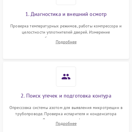
1. Диагностика и внешний осмотр
Проверка температурных режимов, работы компрессора и
целостности уплотнителей дверей. Измерение
сопротивления обмоток мотора, проверка термостата и
Подробнее
считывание кодов ошибок с электронного дисплея.
2. Поиск утечек и подготовка контура
Опрессовка системы азотом для выявления микротрещин в
трубопроводе. Проверка испарителя и конденсатора
течеискателем. Демонтаж старого фильтра-осушителя и
Подробнее
продувка капиллярной трубки для устранения засоров.