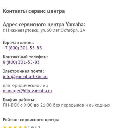
винила Yamaha
Ремонт усилителей гитарных
Ремонт холодильников
Контакты сервис центра
Yamaha
Yamaha
Ремонт аудиосистем Yamaha
Ремонт микрофонов Yamaha
Адрес сервисного центра Yamaha:
г. Нижневартовск, ул. 60 лет Октября, 2А
Горячая линия:
+7 (800) 301-55-83
Контактный телефон:
8 (800) 301-55-83
Электронная почта:
info@yamaha-fixim.ru
для юридических лиц
manager@fix-yamaha.ru
График работы:
ПН-ВСК с 9:00 до 21:00 без перерывов и выходных
Рейтинг сервисного центра
4.9-5.0