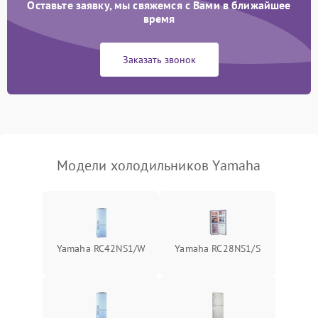
Оставьте заявку, мы свяжемся с Вами в ближайшее
Образование конденсата
1800 ₽
Подробнее →
на стенках
время
Сбой в работе инвертора
2100 ₽
Подробнее →
Заказать звонок
Запах горелого при
2000 ₽
Подробнее →
работе
Не включается
1000 ₽
Подробнее →
холодильник
Модели холодильников Yamaha
Проблемы с системой
автоматической
1800 ₽
Подробнее →
разморозки
Yamaha RC42NS1/W
Yamaha RC28NS1/S