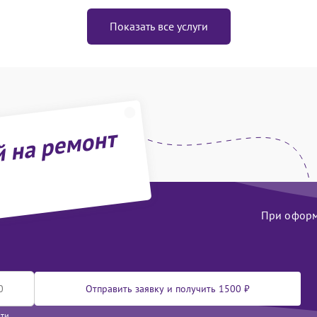
Показать все услуги
й на ремонт
При оформл
Отправить заявку и получить 1500 ₽
сти