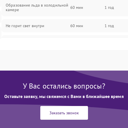
Образование льда в холодильной
60 мин
1 год
камере
Не горит свет внутри
60 мин
1 год
Поломка термостата
60 мин
1 год
Не работает вентилятор
60 мин
1 год
Поломка системы No Frost
60 мин
1 год
У Вас остались вопросы?
Образование конденсата на
60 мин
1 год
стенках
Оставьте заявку, мы свяжемся с Вами в ближайшее время
Сбой в работе инвертора
60 мин
1 год
Заказать звонок
Запах горелого при работе
60 мин
1 год