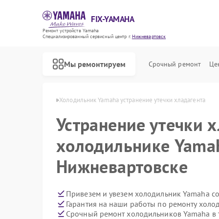
FIX-YAMAHA
Ремонт устройств Yamaha
Специализированный cервисный центр г.
Нижневартовск
Мы ремонтируем
Срочный ремонт
Це
a в Нижневартовске
Холодильник Yamaha устранение утечки хладагента
Устранение утечки х
холодильнике Yama
Нижневартовске
Привезем и увезем холодильник Yamaha с
Гарантия на наши работы по ремонту хол
Срочный ремонт холодильников Yamaha в 
Ремонт микшерных пультов Yamaha
Ремонт цифровых пианино Yamaha
Ремонт домашних кинотеатров Yamaha
Ремонт музыкальных центров Yamaha
Ремонт проигрывателей винила Yamaha
Ремонт усилителей гитарных Yamaha
Ремонт акустических систем Yamaha