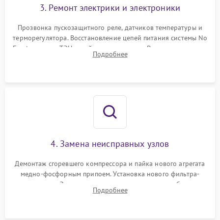
3. Ремонт электрики и электроники
Прозвонка пускозащитного реле, датчиков температуры и
терморегулятора. Восстановление цепей питания системы No
Frost, включая ТЭН оттайки и вентилятор. Ремонт или замена
Подробнее
платы управления при сбоях алгоритмов.
4. Замена неисправных узлов
Демонтаж сгоревшего компрессора и пайка нового агрегата
медно-фосфорным припоем. Установка нового фильтра-
осушителя. Замена изношенных вентиляторов обдува,
Подробнее
сломанных заслонок или поврежденных дверных петель.