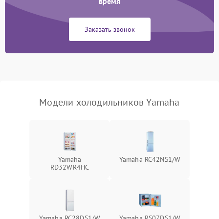
время
Сбой в работе инвертора
2100 ₽
Подробнее →
Заказать звонок
Запах горелого при
2000 ₽
Подробнее →
работе
Не включается
1000 ₽
Подробнее →
холодильник
Модели холодильников Yamaha
Проблемы с системой
автоматической
1800 ₽
Подробнее →
разморозки
Yamaha
Yamaha RC42NS1/W
RD32WR4HC
Yamaha RC28DS1/W
Yamaha RS07DS1/W