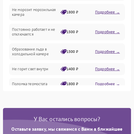
Не морозит морозильная
Дренаж
1800 ₽
Подробнее →
камера
Оттайка
Постоянно работает и не
1500 ₽
Подробнее →
отключается
Программное обеспечение
Образование льда в
1500 ₽
Подробнее →
холодильной камере
Не горит свет внутри
1400 ₽
Подробнее →
Поломка термостата
1800 ₽
Подробнее →
Не работает вентилятор
1800 ₽
Подробнее →
Поломка системы No Frost
2600 ₽
Подробнее →
У Вас остались вопросы?
Оставьте заявку, мы свяжемся с Вами в ближайшее
Образование конденсата
1800 ₽
Подробнее →
на стенках