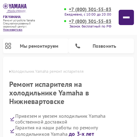
+7 (800) 301-55-83
Ежедневно, с 10:00 до 20:00
FIX-YAMAHA
+7 (800) 301-55-83
Ремонт устройств Yamaha
Специализированный
Звонок бесплатный по РФ
cервисный центр г.
Нижневартовск
Мы ремонтируем
Позвонить
овске
Холодильник Yamaha ремонт испарителя
Ремонт испарителя на
холодильнике Yamaha в
Нижневартовске
Привезем и увезем холодильник Yamaha
собственной доставкой
Гарантия на наши работы по ремонту
Ремонт проигрывателей винила Yamaha
Ремонт микшерных пультов Yamaha
Ремонт музыкальных центров Yamaha
Ремонт усилителей гитарных Yamaha
Ремонт цифровых пианино Yamaha
Ремонт домашних кинотеатров Yamaha
Ремонт акустических систем Yamaha
до 3-х лет
холодильников Yamaha