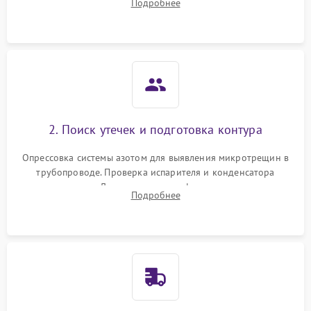
Подробнее
считывание кодов ошибок с электронного дисплея.
2. Поиск утечек и подготовка контура
Опрессовка системы азотом для выявления микротрещин в
трубопроводе. Проверка испарителя и конденсатора
течеискателем. Демонтаж старого фильтра-осушителя и
Подробнее
продувка капиллярной трубки для устранения засоров.