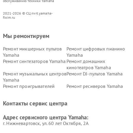
обслуживанию техники Yamaha
2021-2026 © СЦ nvrt.yamaha-
fixim.ru
Мы ремонтируем
Ремонт микшерных пультов
Ремонт цифровых пианино
Yamaha
Yamaha
Ремонт синтезаторов Yamaha
Ремонт домашних
кинотеатров Yamaha
Ремонт музыкальных центров
Ремонт DJ-пультов Yamaha
Yamaha
Ремонт проигрывателей
Ремонт ресиверов Yamaha
винила Yamaha
Ремонт усилителей гитарных
Ремонт холодильников
Контакты сервис центра
Yamaha
Yamaha
Ремонт аудиосистем Yamaha
Ремонт микрофонов Yamaha
Адрес сервисного центра Yamaha:
г. Нижневартовск, ул. 60 лет Октября, 2А