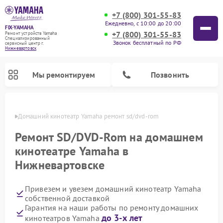
+7 (800) 301-55-83
Ежедневно, с 10:00 до 20:00
FIX-YAMAHA
+7 (800) 301-55-83
Ремонт устройств Yamaha
Специализированный
Звонок бесплатный по РФ
cервисный центр г.
Нижневартовск
Мы ремонтируем
Позвонить
овске
Домашний кинотеатр Yamaha ремонт sd/dvd-rom
Ремонт SD/DVD-Rom на домашнем
кинотеатре Yamaha в
Нижневартовске
Привезем и увезем домашний кинотеатр Yamaha
собственной доставкой
Гарантия на наши работы по ремонту домашних
Ремонт микшерных пультов Yamaha
Ремонт проигрывателей винила Yamaha
Ремонт цифровых пианино Yamaha
Ремонт музыкальных центров Yamaha
Ремонт усилителей гитарных Yamaha
Ремонт акустических систем Yamaha
до 3-х лет
кинотеатров Yamaha