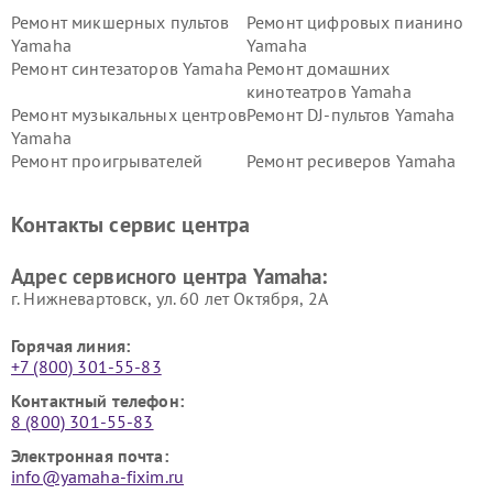
Ремонт микшерных пультов
Ремонт цифровых пианино
Yamaha
Yamaha
Ремонт синтезаторов Yamaha
Ремонт домашних
кинотеатров Yamaha
Ремонт музыкальных центров
Ремонт DJ-пультов Yamaha
Yamaha
Ремонт проигрывателей
Ремонт ресиверов Yamaha
винила Yamaha
Ремонт усилителей гитарных
Ремонт холодильников
Контакты сервис центра
Yamaha
Yamaha
Ремонт аудиосистем Yamaha
Ремонт микрофонов Yamaha
Адрес сервисного центра Yamaha:
г. Нижневартовск, ул. 60 лет Октября, 2А
Горячая линия:
+7 (800) 301-55-83
Контактный телефон:
8 (800) 301-55-83
Электронная почта:
info@yamaha-fixim.ru