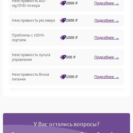
Неисправность Blu-
Акустика
2000 ₽
Подробнее →
ray/DVD-плеера
Механические повреждения
Неисправность ресивера
2800 ₽
Подробнее →
Электроника/Акустика
Проблемы с HDMI-
1000 ₽
Подробнее →
портами
Управление
Неисправность пульта
500 ₽
Подробнее →
управления
Неисправность блока
1500 ₽
Подробнее →
питания
Проблемы с пайкой на
1000 ₽
Подробнее →
плате
Неисправность
2800 ₽
Подробнее →
процессора
У Вас остались вопросы?