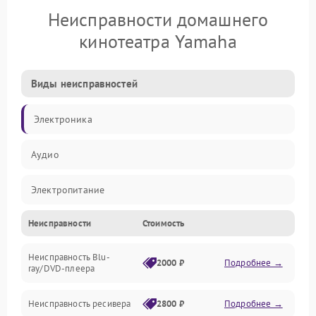
Неисправности домашнего
кинотеатра Yamaha
Виды неисправностей
Электроника
Аудио
Электропитание
Неисправности
Стоимость
Интерфейсы
Неисправность Blu-
Акустика
2000 ₽
Подробнее →
ray/DVD-плеера
Механические повреждения
Неисправность ресивера
2800 ₽
Подробнее →