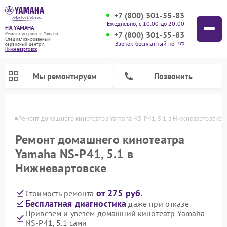
+7 (800) 301-55-83
Ежедневно, с 10:00 до 20:00
FIX-YAMAHA
+7 (800) 301-55-83
Ремонт устройств Yamaha
Специализированный
Звонок бесплатный по РФ
cервисный центр г.
Нижневартовск
Мы ремонтируем
Позвонить
овске
Ремонт домашнего кинотеатра Yamaha NS-P41, 5.1 в Нижневартовске
Ремонт домашнего кинотеатра
Yamaha NS-P41, 5.1 в
Нижневартовске
от 275 руб.
Стоимость ремонта
Бесплатная диагностика
даже при отказе
Привезем и увезем домашний кинотеатр Yamaha
Ремонт микшерных пультов Yamaha
Ремонт проигрывателей винила Yamaha
Ремонт цифровых пианино Yamaha
Ремонт музыкальных центров Yamaha
Ремонт усилителей гитарных Yamaha
Ремонт акустических систем Yamaha
NS-P41, 5.1 сами