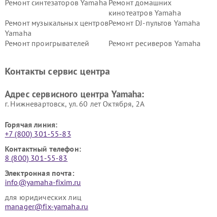
Ремонт синтезаторов Yamaha
Ремонт домашних
кинотеатров Yamaha
Ремонт музыкальных центров
Ремонт DJ-пультов Yamaha
Yamaha
Ремонт проигрывателей
Ремонт ресиверов Yamaha
винила Yamaha
Ремонт усилителей гитарных
Ремонт холодильников
Контакты сервис центра
Yamaha
Yamaha
Ремонт аудиосистем Yamaha
Ремонт микрофонов Yamaha
Адрес сервисного центра Yamaha:
г. Нижневартовск, ул. 60 лет Октября, 2А
Горячая линия:
+7 (800) 301-55-83
Контактный телефон:
8 (800) 301-55-83
Электронная почта:
info@yamaha-fixim.ru
для юридических лиц
manager@fix-yamaha.ru