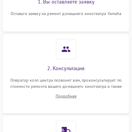
1. Вы оставляете заявку
Оставьте заявку на ремонт домашнего кинотеатра Yamaha
Повреждение проводов
500 ₽
Подробнее →
внутри системы
Неисправность системы
1000 ₽
Подробнее →
охлаждения
Проблемы с заземлением
1000 ₽
Подробнее →
Неисправность дисплея
2. Консультация
2000 ₽
Подробнее →
(если есть)
Оператор колл центра позвонит вам, проконсультирует по
стоимости ремонта вашего домашнего кинотеатра а также
Повреждение печатной
2800 ₽
Подробнее →
платы
ответит на все ваши вопросы.
Подробнее
Неисправность кнопок
500 ₽
Подробнее →
управления