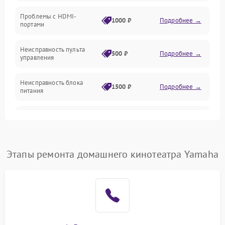
Электроника/Акустика
Проблемы с HDMI-
1000 ₽
Подробнее →
портами
Управление
Неисправность пульта
500 ₽
Подробнее →
управления
Неисправность блока
1500 ₽
Подробнее →
питания
Проблемы с пайкой на
1000 ₽
Подробнее →
плате
Неисправность
Этапы ремонта домашнего кинотеатра Yamaha
2800 ₽
Подробнее →
процессора
Неисправность Wi-
1500 ₽
Подробнее →
Fi/Bluetooth модуля
Неисправность разъемов
500 ₽
Подробнее →
(RCA, Optical)