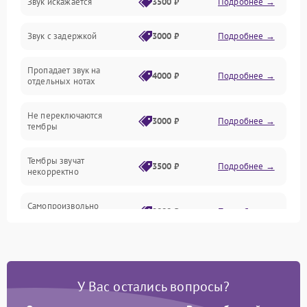
Звук искажается
3500 ₽
Подробнее →
Управление и электроника
Звук с задержкой
3000 ₽
Подробнее →
Подключения и интерфейсы
Пропадает звук на
Педали и стойка
4000 ₽
Подробнее →
отдельных нотах
Электроника
Не переключаются
3000 ₽
Подробнее →
тембры
Механические повреждения
Тембры звучат
3500 ₽
Подробнее →
некорректно
Аудио
Самопроизвольно
Оптика
2800 ₽
Подробнее →
меняется громкость
У Вас остались вопросы?