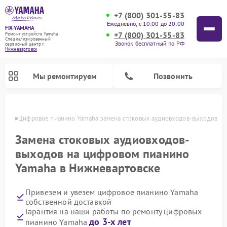
+7 (800) 301-55-83
Ежедневно, с 10:00 до 20:00
FIX-YAMAHA
+7 (800) 301-55-83
Ремонт устройств Yamaha
Специализированный
Звонок бесплатный по РФ
cервисный центр г.
Нижневартовск
Мы ремонтируем
Позвонить
овске
Цифровое пианино Yamaha замена стоковых аудиовходов-выходов
Замена стоковых аудиовходов-
выходов на цифровом пианино
Yamaha в Нижневартовске
Привезем и увезем цифровое пианино Yamaha
собственной доставкой
Гарантия на наши работы по ремонту цифровых
Ремонт микшерных пультов Yamaha
Ремонт домашних кинотеатров Yamaha
Ремонт проигрывателей винила Yamaha
Ремонт музыкальных центров Yamaha
Ремонт усилителей гитарных Yamaha
Ремонт акустических систем Yamaha
до 3-х лет
пианино Yamaha