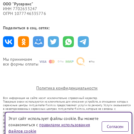
ООО "Русервис"
ИНН 7702633247
ОГРН 1077746335776
Поделиться в соц. сетях:
Мы принимаем
все формы оплаты
Политика конфиденциальности
Вся информация на сайте носит исключительно справочный характер.
Товарные знаки используются исключительно для описания устройств, в отношении которых
сервисные центры nvrt.yamaha-fixim.ru предоставляют услуги по ремонту. Услуги оказываются
в неавторизованных сервисных центрах nvrt.yamaha-fixim.ru, которые не связаны с
правообладателями товарных знаков или их официальными представителями.
Ремонт осуществляется для устройств, уже введенных в гражданский оборот в соответствии
Этот сайт использует файлы cookie. Вы можете
со статьей 1487 ГК РФ.
Использование товарных знаков не преследует цели индивидуализации услуг или введения
ознакомиться с
правилами использования
Согласен
потребителей в заблуждение, а служит для информирования о предоставляемых услугах по
ремонту техники указанных брендов.
файлов cookie
Представленная на сайте информация не является публичной офертой, определяемой