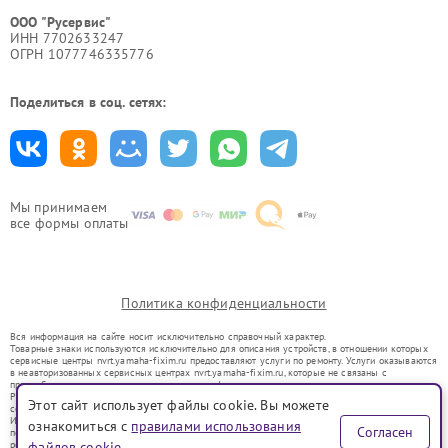
ООО "Русервис"
ИНН 7702633247
ОГРН 1077746335776
Поделиться в соц. сетях:
Мы принимаем
все формы оплаты
Политика конфиденциальности
Вся информация на сайте носит исключительно справочный характер.
Товарные знаки используются исключительно для описания устройств, в отношении которых
сервисные центры nvrt.yamaha-fixim.ru предоставляют услуги по ремонту. Услуги оказываются
в неавторизованных сервисных центрах nvrt.yamaha-fixim.ru, которые не связаны с
правообладателями товарных знаков или их официальными представителями.
Ремонт осуществляется для устройств, уже введенных в гражданский оборот в соответствии
Этот сайт использует файлы cookie. Вы можете
со статьей 1487 ГК РФ.
Использование товарных знаков не преследует цели индивидуализации услуг или введения
ознакомиться с
правилами использования
Согласен
потребителей в заблуждение, а служит для информирования о предоставляемых услугах по
ремонту техники указанных брендов.
файлов cookie