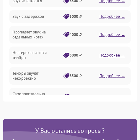
Звук искажается
3500 ₽
Подробнее →
Управление и электроника
Звук с задержкой
3000 ₽
Подробнее →
Подключения и интерфейсы
Пропадает звук на
Педали и стойка
4000 ₽
Подробнее →
отдельных нотах
Электроника
Не переключаются
3000 ₽
Подробнее →
тембры
Механические повреждения
Тембры звучат
3500 ₽
Подробнее →
некорректно
Аудио
Самопроизвольно
Оптика
2800 ₽
Подробнее →
меняется громкость
У Вас остались вопросы?