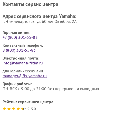
Ремонт усилителей гитарных
Ремонт холодильников
Контакты сервис центра
Yamaha
Yamaha
Ремонт аудиосистем Yamaha
Ремонт микрофонов Yamaha
Адрес сервисного центра Yamaha:
г. Нижневартовск, ул. 60 лет Октября, 2А
Горячая линия:
+7 (800) 301-55-83
Контактный телефон:
8 (800) 301-55-83
Электронная почта:
info@yamaha-fixim.ru
для юридических лиц
manager@fix-yamaha.ru
График работы:
ПН-ВСК с 9:00 до 21:00 без перерывов и выходных
Рейтинг сервисного центра
4.9-5.0