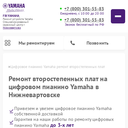
+7 (800) 301-55-83
Ежедневно, с 10:00 до 20:00
FIX-YAMAHA
+7 (800) 301-55-83
Ремонт устройств Yamaha
Специализированный
Звонок бесплатный по РФ
cервисный центр г.
Нижневартовск
Мы ремонтируем
Позвонить
овске
Цифровое пианино Yamaha ремонт второстепенных плат
Ремонт второстепенных плат на
цифровом пианино Yamaha в
Нижневартовске
Привезем и увезем цифровое пианино Yamaha
собственной доставкой
Гарантия на наши работы по ремонту цифровых
Ремонт микшерных пультов Yamaha
Ремонт домашних кинотеатров Yamaha
Ремонт проигрывателей винила Yamaha
Ремонт музыкальных центров Yamaha
Ремонт усилителей гитарных Yamaha
Ремонт акустических систем Yamaha
до 3-х лет
пианино Yamaha