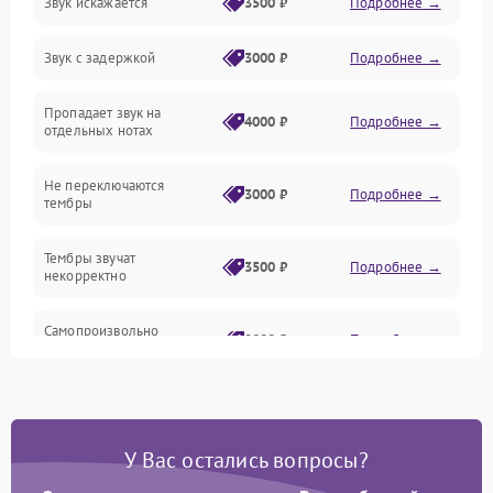
Звук искажается
3500 ₽
Подробнее →
Управление и электроника
Звук с задержкой
3000 ₽
Подробнее →
Подключения и интерфейсы
Пропадает звук на
Педали и стойка
4000 ₽
Подробнее →
отдельных нотах
Электроника
Не переключаются
3000 ₽
Подробнее →
тембры
Механические повреждения
Тембры звучат
3500 ₽
Подробнее →
некорректно
Аудио
Самопроизвольно
Оптика
2800 ₽
Подробнее →
меняется громкость
У Вас остались вопросы?