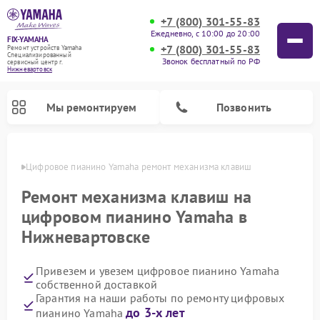
+7 (800) 301-55-83
Ежедневно, с 10:00 до 20:00
FIX-YAMAHA
+7 (800) 301-55-83
Ремонт устройств Yamaha
Специализированный
Звонок бесплатный по РФ
cервисный центр г.
Нижневартовск
Мы ремонтируем
Позвонить
овске
Цифровое пианино Yamaha ремонт механизма клавиш
Ремонт механизма клавиш на
цифровом пианино Yamaha в
Нижневартовске
Привезем и увезем цифровое пианино Yamaha
собственной доставкой
Гарантия на наши работы по ремонту цифровых
Ремонт микшерных пультов Yamaha
Ремонт домашних кинотеатров Yamaha
Ремонт проигрывателей винила Yamaha
Ремонт музыкальных центров Yamaha
Ремонт усилителей гитарных Yamaha
Ремонт акустических систем Yamaha
до 3-х лет
пианино Yamaha