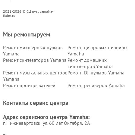
2021-2026 © СЦ nvrt.yamaha-
fixim.ru
Мы ремонтируем
Ремонт микшерных пультов
Ремонт цифровых пианино
Yamaha
Yamaha
Ремонт синтезаторов Yamaha
Ремонт домашних
кинотеатров Yamaha
Ремонт музыкальных центров
Ремонт DJ-пультов Yamaha
Yamaha
Ремонт проигрывателей
Ремонт ресиверов Yamaha
винила Yamaha
Ремонт усилителей гитарных
Ремонт холодильников
Контакты сервис центра
Yamaha
Yamaha
Ремонт аудиосистем Yamaha
Ремонт микрофонов Yamaha
Адрес сервисного центра Yamaha:
г. Нижневартовск, ул. 60 лет Октября, 2А