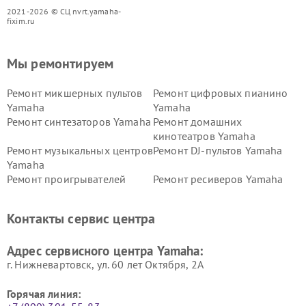
2021-2026 © СЦ nvrt.yamaha-
fixim.ru
Мы ремонтируем
Ремонт микшерных пультов
Ремонт цифровых пианино
Yamaha
Yamaha
Ремонт синтезаторов Yamaha
Ремонт домашних
кинотеатров Yamaha
Ремонт музыкальных центров
Ремонт DJ-пультов Yamaha
Yamaha
Ремонт проигрывателей
Ремонт ресиверов Yamaha
винила Yamaha
Ремонт усилителей гитарных
Ремонт холодильников
Контакты сервис центра
Yamaha
Yamaha
Ремонт аудиосистем Yamaha
Ремонт микрофонов Yamaha
Адрес сервисного центра Yamaha:
г. Нижневартовск, ул. 60 лет Октября, 2А
Горячая линия: