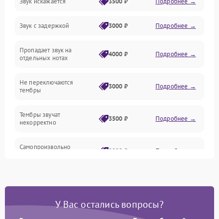
Звук искажается
3500 ₽
Подробнее →
Управление и электроника
Звук с задержкой
3000 ₽
Подробнее →
Подключения и интерфейсы
Пропадает звук на
Педали и стойка
4000 ₽
Подробнее →
отдельных нотах
Электроника
Не переключаются
3000 ₽
Подробнее →
тембры
Механические повреждения
Тембры звучат
3500 ₽
Подробнее →
некорректно
Аудио
Самопроизвольно
Оптика
2800 ₽
Подробнее →
меняется громкость
У Вас остались вопросы?