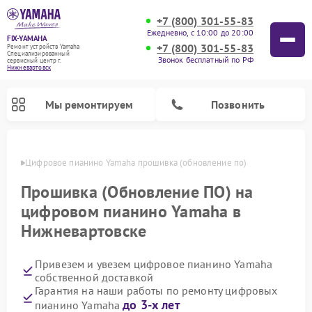
+7 (800) 301-55-83
Ежедневно, с 10:00 до 20:00
FIX-YAMAHA
+7 (800) 301-55-83
Ремонт устройств Yamaha
Специализированный
Звонок бесплатный по РФ
cервисный центр г.
Нижневартовск
Мы ремонтируем
Позвонить
овске
Цифровое пианино Yamaha прошивка (обновление по)
Прошивка (Обновление ПО) на
цифровом пианино Yamaha в
Нижневартовске
Привезем и увезем цифровое пианино Yamaha
собственной доставкой
Гарантия на наши работы по ремонту цифровых
Ремонт микшерных пультов Yamaha
Ремонт домашних кинотеатров Yamaha
Ремонт проигрывателей винила Yamaha
Ремонт музыкальных центров Yamaha
Ремонт усилителей гитарных Yamaha
Ремонт акустических систем Yamaha
до 3-х лет
пианино Yamaha